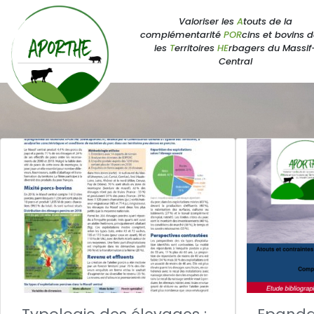
Valoriser les
A
touts de la
complémentarité
POR
cins et bovins 
les
T
erritoires
HE
rbagers du Massif
Central