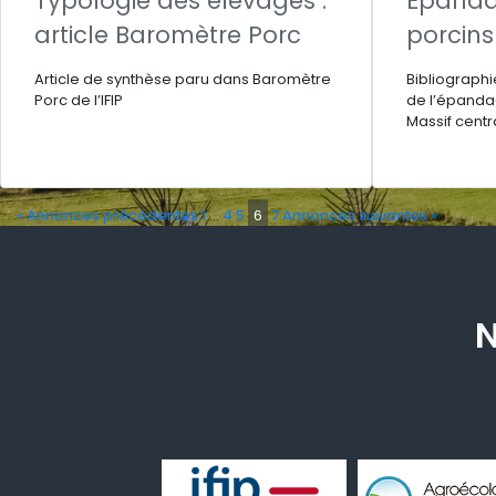
Typologie des élevages :
Epanda
article Baromètre Porc
porcins
Article de synthèse paru dans Baromètre
Bibliographi
Porc de l’IFIP
de l’épandag
Massif centr
« Annonces précédentes
1
…
4
5
6
7
Annonces suivantes »
N