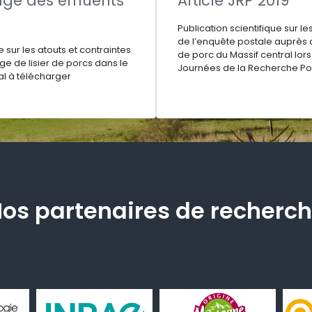
ge des effluents
Article JRP 2019
Publication scientifique sur le
de l’enquête postale auprès 
e sur les atouts et contraintes
de porc du Massif central lor
e de lisier de porcs dans le
Journées de la Recherche Por
al à télécharger
os partenaires de recherc