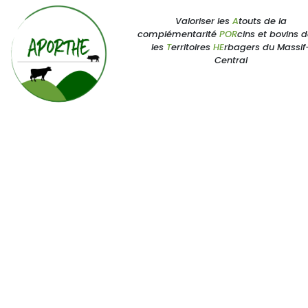
Valoriser les
A
touts de la
complémentarité
POR
cins et bovins 
les
T
erritoires
HE
rbagers du Massif
Central
Me