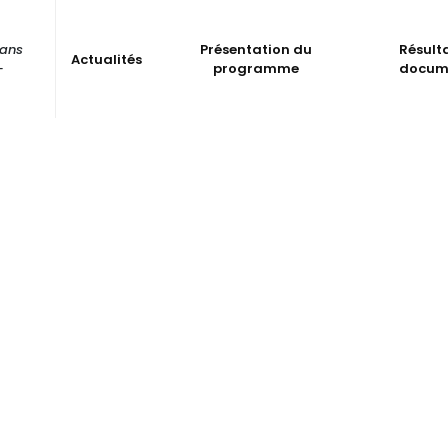
dans
Présentation du
Résult
Actualités
-
programme
docum
ntions Léga