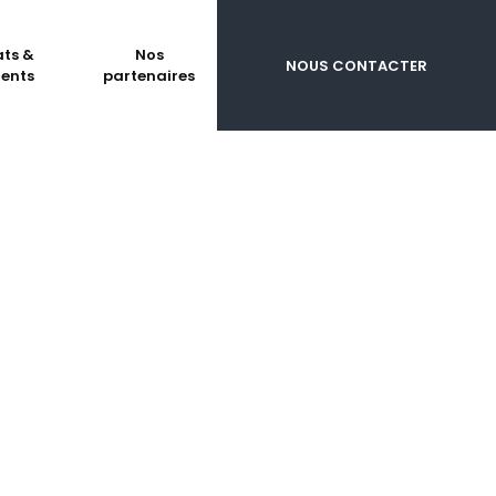
ats &
Nos
NOUS CONTACTER
ents
partenaires
ACCUEIL
|
MENTIONS LÉGALES
les