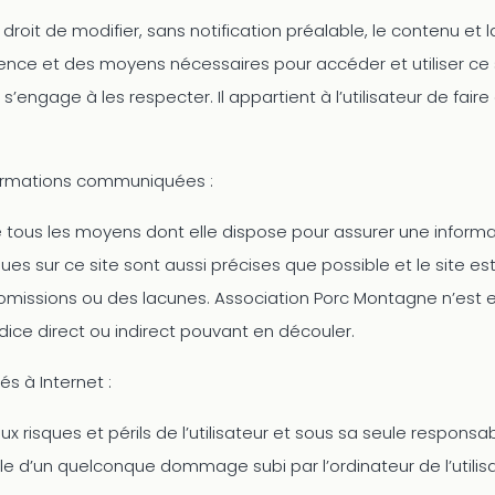
roit de modifier, sans notification préalable, le contenu et la 
nce et des moyens nécessaires pour accéder et utiliser ce si
’engage à les respecter. Il appartient à l’utilisateur de fa
nformations communiquées :
ous les moyens dont elle dispose pour assurer une informati
nues sur ce site sont aussi précises que possible et le site e
 omissions ou des lacunes. Association Porc Montagne n’est e
udice direct ou indirect pouvant en découler.
és à Internet :
 risques et périls de l’utilisateur et sous sa seule responsa
e d’un quelconque dommage subi par l’ordinateur de l’utili