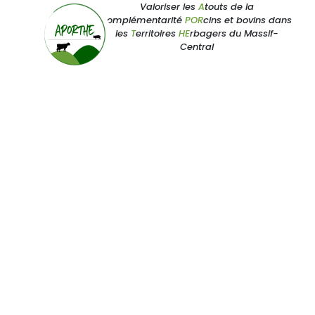
Valoriser les
A
touts de la
complémentarité
POR
cins et bovins dans
les
T
erritoires
HE
rbagers du Massif-
Central
PROGRAMME DE RECHERCHE
APORTHE