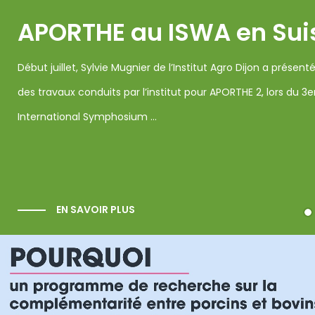
sse
Des formations sp
porc à Roanne-No
 le résultat
eme
Pour développer des compétences en élevag
Central, il n’existe que très peu de parcours
C’est pourtant un ...
EN SAVOIR PLUS