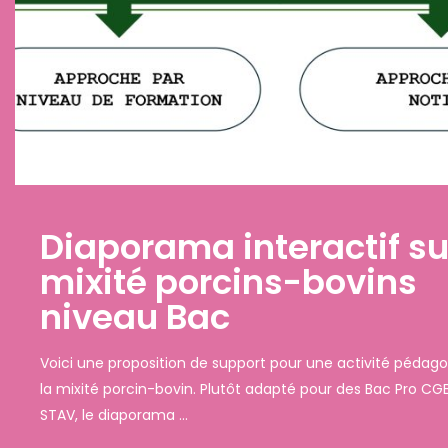
sur la
Quelle vision de 
s
production porci
apprenants en f
agricoles dans l
pédagogique sur
central ?
Pro CGEA ou des
Retrouver l’article de synthèse présenté 