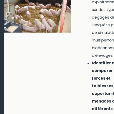
exploitatio
sur des typ
dégagés d
l’enquête p
de simulati
multiperfo
bioéconom
d’élevages.
Identifier 
comparer 
forces et
faiblesses,
opportunit
menaces 
différents