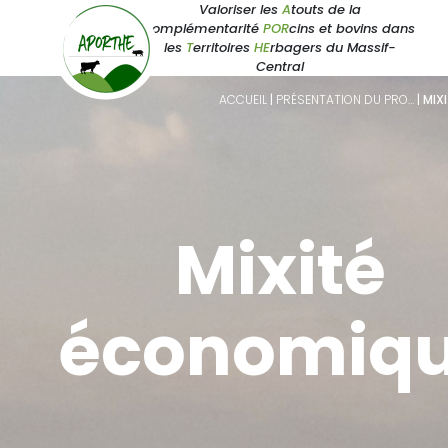
Valoriser les
A
touts de la
complémentarité
POR
cins et bovins dans
les
T
erritoires
HE
rbagers du Massif-
Central
ACCUEIL
|
PRÉSENTATION DU PRO…
|
MIX
Mixité
économiq