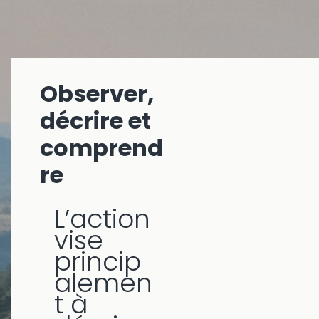
Observer,
décrire et
comprend
re
L’action
vise
princip
alemen
t à