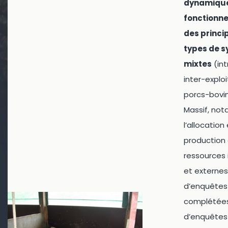
dynamique
fonctionn
des princi
types de 
mixtes
(int
inter-explo
porcs-bovi
Massif, no
l’allocation
production
ressources 
et externes:
d’enquêtes
complétée
d’enquêtes