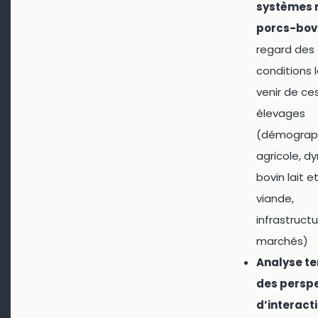
systèmes 
porcs-bov
regard des
conditions 
venir de ce
élevages
(démograp
agricole, 
bovin lait e
viande,
infrastructu
marchés)
Analyse ter
des persp
d’interact