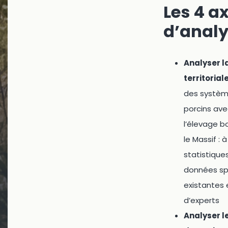
Les 4 a
d’anal
Analyser l
territorial
des systè
porcins av
l’élevage b
le Massif : à
statistique
données sp
existantes 
d’experts
Analyser l