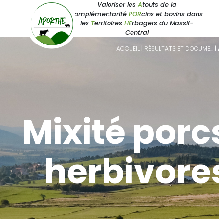
Valoriser les
A
touts de la
complémentarité
POR
cins et bovins dans
les
T
erritoires
HE
rbagers du Massif-
Central
ACCUEIL
|
RÉSULTATS ET DOCUME…
|
Mixité porcs
herbivore