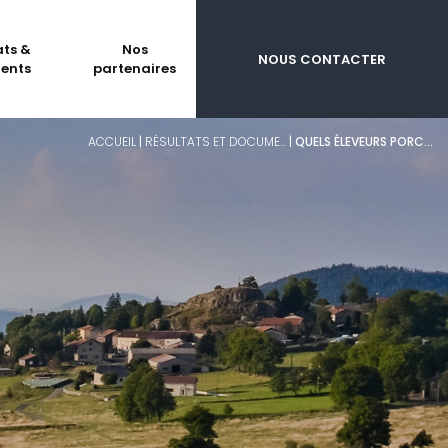
ats &
Nos
NOUS CONTACTER
ents
partenaires
ACCUEIL
|
RÉSULTATS ET DOCUME…
|
QUELS ÉLEVEURS PORC…