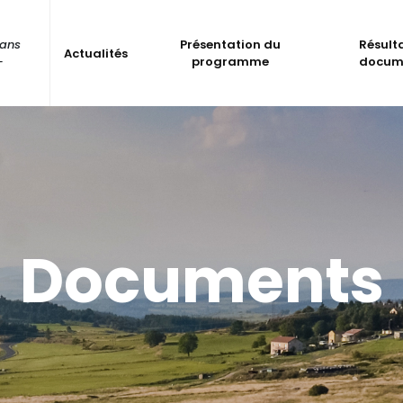
dans
Présentation du
Résult
Actualités
-
programme
docum
Documents