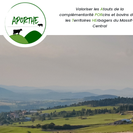
Valoriser les
A
touts de la
complémentarité
POR
cins et bovins 
les
T
erritoires
HE
rbagers du Massif
Central