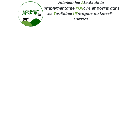
Valoriser les
A
touts de la
complémentarité
POR
cins et bovins dans
les
T
erritoires
HE
rbagers du Massif-
Central
ACCUEIL
|
DOCUMENTS
|
VALORISATION 
Valorisati
des effluen