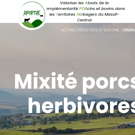
Valoriser les
A
touts de la
complémentarité
POR
cins et bovins dans
les
T
erritoires
HE
rbagers du Massif-
Central
ACCUEIL
|
RÉSULTATS ET DOCUME…
|
WEBIN
Mixité porcs
herbivore