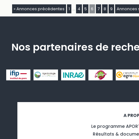
« Annonces précédentes
1
…
4
5
6
7
8
9
Annonces s
Nos partenaires de rech
A PRO
Le programme APOR
Résultats & docume