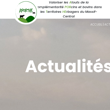
Valoriser les
A
touts de la
complémentarité
POR
cins et bovins dans
les
T
erritoires
HE
rbagers du Massif-
Central
ACCUEIL
|
ACT
Actualité