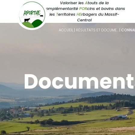
Valoriser les
A
touts de la
complémentarité
POR
cins et bovins dans
les
T
erritoires
HE
rbagers du Massif-
Central
ACCUEIL
|
RÉSULTATS ET DOCUME…
|
CONNAI
Document