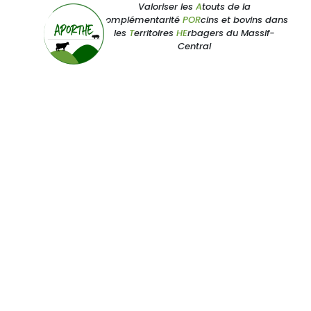
Valoriser les
A
touts de la
complémentarité
POR
cins et bovins dans
les
T
erritoires
HE
rbagers du Massif-
Central
ACCUEIL
|
DOC
Document